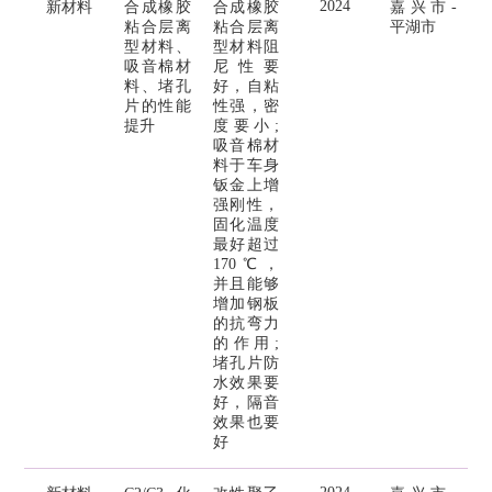
2024
新材料
合成橡胶
合成橡胶
嘉兴市-
粘合层离
粘合层离
平湖市
型材料、
型材料阻
吸音棉材
尼性要
料、堵孔
好，自粘
片的性能
性强，密
提升
度要小;
吸音棉材
料于车身
钣金上增
强刚性，
固化温度
最好超过
170℃，
并且能够
增加钢板
的抗弯力
的作用;
堵孔片防
水效果要
好，隔音
效果也要
好