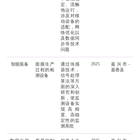
定、流畅
地运行，
涉及对移
动设备的
适配，网
络优化以
及数据同
步等技术
问题
2025
智能装备
面膜生产
通过传感
嘉兴市-
过程的检
器技术，
嘉善县
测设备
信号处理
算法等方
面的深入
研究和创
新，使监
测设备实
现高精
度、高稳
定性的监
测系统