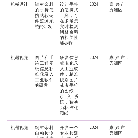
2024
机械设计
钢材余料
设计手持
嘉兴市-
的手持便
的便携式
秀洲区
携式软硬
工具，可
件监测系
在多场景
统的研发
实时检测
钢材余料
的相关性
能参数
2024
机器视觉
图片和手
研发信息
嘉兴市-
绘工程图
标准化录
秀洲区
纸信息标
入工业软
准化录入
件，精准
工业软件
识别图片
的研发
或者手绘
的图纸，
录入系
统，转换
为标准化
图纸
2024
机器视觉
钢材余料
开发一个
嘉兴市-
自动检测
专业检测
秀洲区