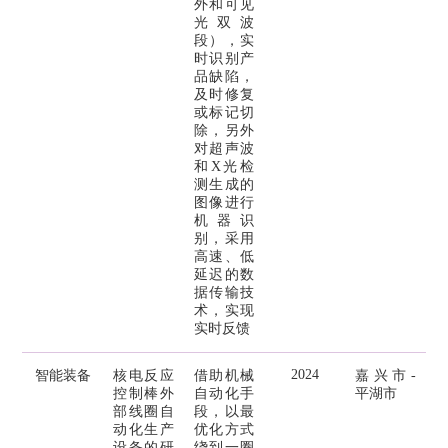
外和可见
光双波
段），实
时识别产
品缺陷，
及时修复
或标记切
除，另外
对超声波
和X光检
测生成的
图像进行
机器识
别，采用
高速、低
延迟的数
据传输技
术，实现
实时反馈
2024
智能装备
核电反应
借助机械
嘉兴市-
控制棒外
自动化手
平湖市
部线圈自
段，以最
动化生产
优化方式
设备的研
绕到一圈