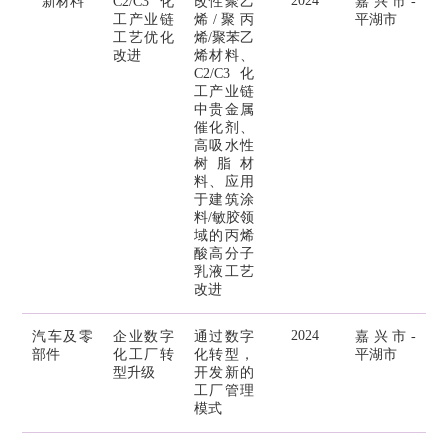
2024
新材料
C2/C3化
改性聚乙
嘉兴市-
工产业链
烯/聚丙
平湖市
工艺优化
烯/聚苯乙
改进
烯材料、
C2/C3化
工产业链
中贵金属
催化剂、
高吸水性
树脂材
料、应用
于建筑涂
料/敏胶领
域的丙烯
酸高分子
乳液工艺
改进
2024
汽车及零
企业数字
通过数字
嘉兴市-
部件
化工厂转
化转型，
平湖市
型升级
开发新的
工厂管理
模式