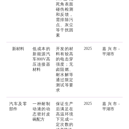
死角表面
碰伤检测
和反馈，
需排除污
点、灰尘
等干扰因
素
2025
新材料
低成本的
开发的材
嘉兴市-
新能源汽
料有较高
平湖市
车800V高
的电击穿
压连接器
强度；无
材料
卤阻燃、
耐水解等
通过限定
测试等要
求
2025
汽车及零
一种耐制
保证生产
嘉兴市-
部件
动液的动
后满足在
平湖市
态密封皮
高温环境
碗配方
下完成一
定次数的