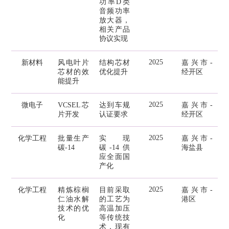
功率D类
音频功率
放大器，
相关产品
协议实现
2025
新材料
风电叶片
结构芯材
嘉兴市-
芯材的效
优化提升
经开区
能提升
2025
微电子
VCSEL芯
达到车规
嘉兴市-
片开发
认证要求
经开区
2025
化学工程
批量生产
实现
嘉兴市-
碳-14
碳-14供
海盐县
应全面国
产化
2025
化学工程
精炼棕榈
目前采取
嘉兴市-
仁油水解
的工艺为
港区
技术的优
高温加压
化
等传统技
术，现有