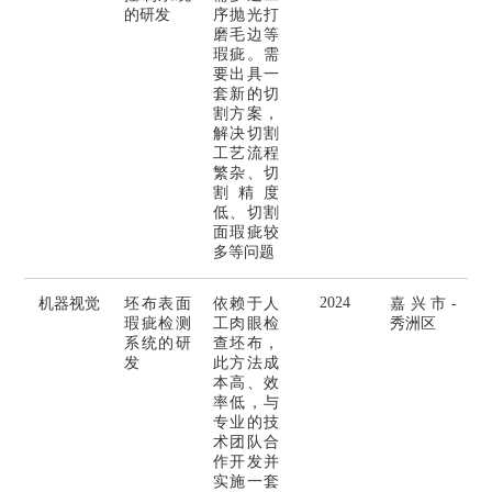
的研发
序抛光打
磨毛边等
瑕疵。需
要出具一
套新的切
割方案，
解决切割
工艺流程
繁杂、切
割精度
低、切割
面瑕疵较
多等问题
2024
机器视觉
坯布表面
依赖于人
嘉兴市-
瑕疵检测
工肉眼检
秀洲区
系统的研
查坯布，
发
此方法成
本高、效
率低，与
专业的技
术团队合
作开发并
实施一套