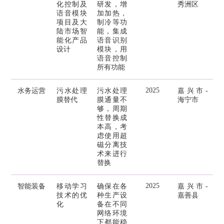
化控制及
研发，增
秀洲区
语音模块
加加热，
项目及大
制冷等功
陆市场智
能，集成
能化产品
语音识别
设计
模块，用
语音控制
所有功能
2025
水务运营
污水处理
污水处理
嘉兴市-
膜替代
膜通量不
海宁市
够，周期
性替换成
本高，考
虑使用超
磁分离技
术来进行
替换
2025
智能装备
移动学习
确保在各
嘉兴市-
技术的优
种生产设
嘉善县
化
备在不同
网络环境
下都能稳