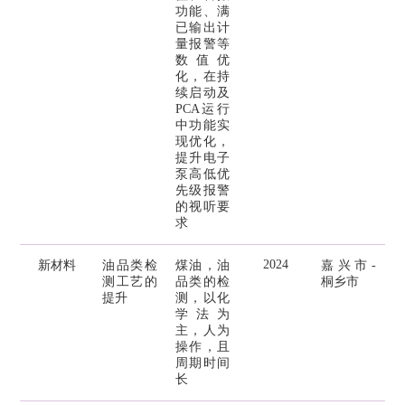
功能、满
已输出计
量报警等
数值优
化，在持
续启动及
PCA运行
中功能实
现优化，
提升电子
泵高低优
先级报警
的视听要
求
2024
新材料
油品类检
煤油，油
嘉兴市-
测工艺的
品类的检
桐乡市
提升
测，以化
学法为
主，人为
操作，且
周期时间
长