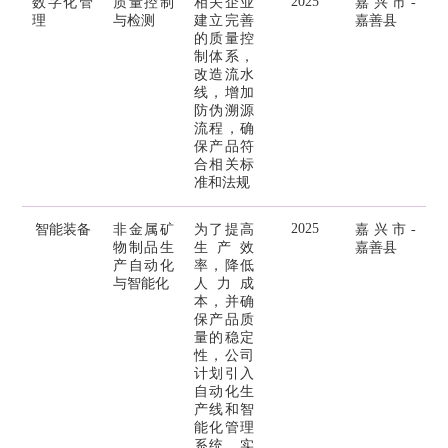
2025
数字化管
质量控制
相关企业
嘉兴市-
理
与检测
建立完善
嘉善县
的质量控
制体系，
改造流水
线，增加
防伪溯源
流程，确
保产品符
合相关标
准和法规
2025
智能装备
非金属矿
为了提高
嘉兴市-
物制品生
生产效
嘉善县
产自动化
率，降低
与智能化
人力成
本，并确
保产品质
量的稳定
性，公司
计划引入
自动化生
产线和智
能化管理
系统，实