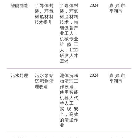
2024
智能制造
半导体封
半导体封
嘉兴市-
装、环氧
装，环氧
平湖市
树脂材料
树脂材料
技术提升
技术，精
细设备产
业工人，
机械专业
维修工
人，LED
研发人才
需求
2024
污水处理
污水泵站
池体沉积
嘉兴市-
沉积物清
物清理工
平湖市
理改造
作改造，
使用智能
机器人代
替人工，
实现安
全，高效
的清淤作
业