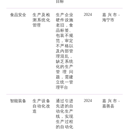
目标
2024
食品安全
生产及检
生产企业
嘉兴市-
测系统化
硬件设施
海宁市
管理
老旧，食
品标签、
包装不规
范，审定
不严格以
及内部管
理混乱，
缺乏系统
化的生产
管理问
题，需建
立统一管
理平台
2024
智能装备
生产设备
通过引进
嘉兴市-
自动化改
先进的自
嘉善县
造
动化生产
线，实现
生产过程
的自动化