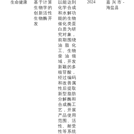
2024
生命健康
基于计算
以能达到
嘉兴市-
生物学的
化学合成
海盐县
创新活性
和水解功
生物酶开
能的生物
发
催化类蛋
白质为研
究对象，
前期围绕
油脂化
工、生物
柴油领
域，开发
新颖的多
核苷酸，
经过编码
和改善属
性后提取
新型脂肪
分解酶和
合成酶工
艺，开展
产品使用
范围、活
性、耐受
性等系统