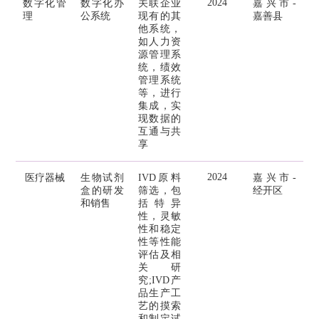
2024
数字化管
数字化办
关联企业
嘉兴市-
理
公系统
现有的其
嘉善县
他系统，
如人力资
源管理系
统，绩效
管理系统
等，进行
集成，实
现数据的
互通与共
享
2024
医疗器械
生物试剂
IVD原料
嘉兴市-
盒的研发
筛选，包
经开区
和销售
括特异
性，灵敏
性和稳定
性等性能
评估及相
关研
究;IVD产
品生产工
艺的摸索
和制定试