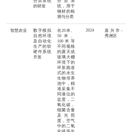
分类系统
分类系
的研发
统，用于
钢材的检
测与分类
2024
智慧农业
数字模拟
在20米、
嘉兴市-
自然环境
50米、
秀洲区
及自动化
100米等
生产的软
不同规格
硬件系统
的露天或
开发
玻璃大棚
环境下的
环形跑道
式的水生
生物培养
池中，精
准采集不
同液位的
盐度，二
氧化碳，
细菌含量
及光照
度，空气
中的二氧
化碳等生