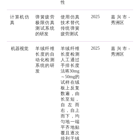
性
2025
计算机仿
弹簧疲劳
使用仿真
嘉兴市-
真
极限仿真
技术替代
秀洲区
测试系统
传统弹簧
的研发
疲劳测试
2025
机器视觉
羊绒纤维
羊绒纤维
嘉兴市-
长度的自
长度检测
秀洲区
动化检测
人工通过
系统的研
手排长度
发
法将30mg
～50mg的
试样在绒
板上反复
数遍，由
长至短，
自左而
右，自上
而下，均
匀地一端
平齐地贴
覆且逐次
排列于绒