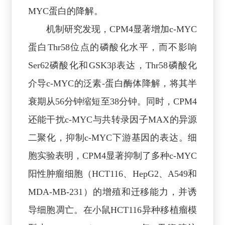
MYC蛋白的降解。
机制研究发现，CPM4显著增加c-MYC
蛋白Thr58位点的磷酸化水平，而不影响
Ser62磷酸化和GSK3β表达，Thr58磷酸化
介导c-MYC的泛素-蛋白酶体降解，将其半
衰期从56分钟缩短至38分钟。同时，CPM4
还能干扰c-MYC与共转录因子MAX的异源
二聚化，抑制c-MYC下游基因的表达。细
胞实验表明，CPM4显著抑制了多种c-MYC
阳性肿瘤细胞（HCT116、HepG2、A549和
MDA-MB-231）的增殖和迁移能力，并诱
导细胞凋亡。在小鼠HCT116异种移植瘤模