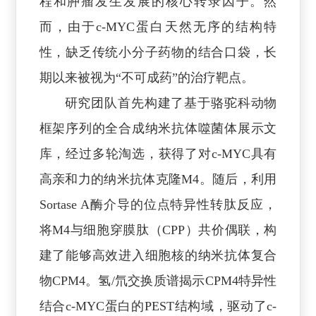
程和肿瘤发生发展的核心转录因子。然
而，由于c-MYC蛋白天然无序的结构特
性，缺乏传统小分子药物的结合口袋，长
期以来被视为“不可成药”的治疗靶点。
研究团队首先构建了基于骆驼科动物
框架序列的全合成纳米抗体噬菌体展示文
库，经过多轮淘选，获得了对c-MYC具有
高亲和力的纳米抗体克隆M4。随后，利用
Sortase A酶介导的位点特异性转肽反应，
将M4与细胞穿膜肽（CPP）共价偶联，构
建了能够高效进入细胞核的纳米抗体复合
物CPM4。氢/氘交换质谱揭示CPM4特异性
结合c-MYC蛋白的PEST结构域，驱动了c-