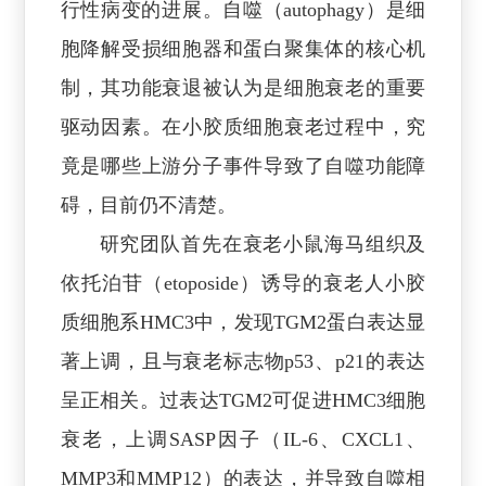
行性病变的进展。自噬（autophagy）是细
胞降解受损细胞器和蛋白聚集体的核心机
制，其功能衰退被认为是细胞衰老的重要
驱动因素。在小胶质细胞衰老过程中，究
竟是哪些上游分子事件导致了自噬功能障
碍，目前仍不清楚。
研究团队首先在衰老小鼠海马组织及
依托泊苷（etoposide）诱导的衰老人小胶
质细胞系HMC3中，发现TGM2蛋白表达显
著上调，且与衰老标志物p53、p21的表达
呈正相关。过表达TGM2可促进HMC3细胞
衰老，上调SASP因子（IL-6、CXCL1、
MMP3和MMP12）的表达，并导致自噬相