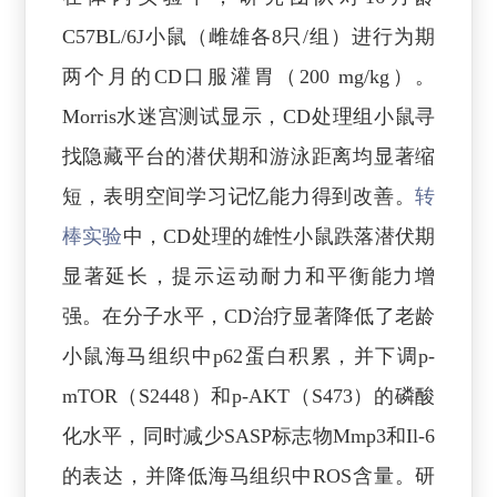
C57BL/6J小鼠（雌雄各8只/组）进行为期
两个月的CD口服灌胃（200 mg/kg）。
Morris水迷宫测试显示，CD处理组小鼠寻
找隐藏平台的潜伏期和游泳距离均显著缩
短，表明空间学习记忆能力得到改善。
转
棒实验
中，CD处理的雄性小鼠跌落潜伏期
显著延长，提示运动耐力和平衡能力增
强。在分子水平，CD治疗显著降低了老龄
小鼠海马组织中p62蛋白积累，并下调p-
mTOR（S2448）和p-AKT（S473）的磷酸
化水平，同时减少SASP标志物Mmp3和Il-6
的表达，并降低海马组织中ROS含量。研