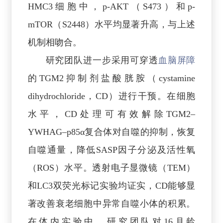
HMC3细胞中，p-AKT（S473）和p-
mTOR（S2448）水平均显著升高，与上述
机制相吻合。
研究团队进一步采用可穿透
血脑屏障
的TGM2抑制剂盐酸胱胺（cystamine
dihydrochloride，CD）进行干预。在细胞
水平，CD处理可有效解除TGM2–
YWHAG–p85α复合体对自噬的抑制，恢复
自噬通量，降低SASP因子分泌及活性氧
（ROS）水平。透射电子显微镜（TEM）
和LC3双荧光标记实验均证实，CD能够显
著改善衰老细胞中异常自噬小体的积累。
在体内实验中，研究团队对16月龄