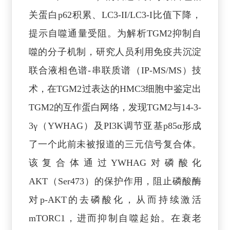
关蛋白p62积累、LC3-II/LC3-I比值下降，
提示自噬通量受阻。为解析TGM2抑制自
噬的分子机制，研究人员利用免疫共沉淀
联合液相色谱-串联质谱（IP-MS/MS）技
术，在TGM2过表达的HMC3细胞中鉴定出
TGM2的互作蛋白网络，发现TGM2与14-3-
3γ（YWHAG）及PI3K调节亚基p85α形成
了一个此前未被报道的三元信号复合体。
该复合体通过YWHAG对磷酸化
AKT（Ser473）的保护作用，阻止磷酸酶
对p-AKT的去磷酸化，从而持续激活
mTORC1，进而抑制自噬起始。在衰老